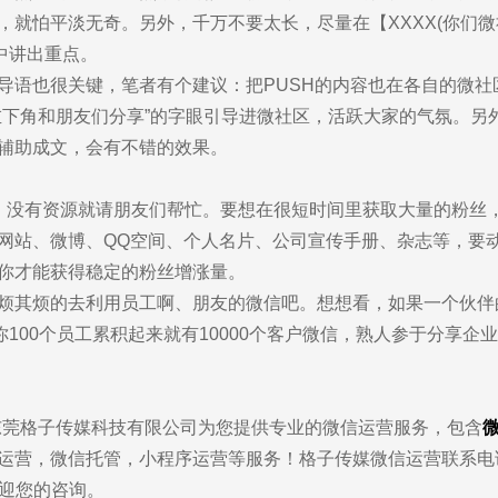
，就怕平淡无奇。另外，千万不要太长，尽量在【XXXX(你们
you
】中讲出重点。
供数字化全面解决方案的服务商
导语也很关键，笔者有个建议：把PUSH的内容也在各自的微社
左下角和朋友们分享”的字眼引导进微社区，活跃大家的气氛。另
辅助成文，会有不错的效果。
，没有资源就请朋友们帮忙。要想在很短时间里获取大量的粉丝
网站、微博、QQ空间、个人名片、公司宣传手册、杂志等，要
你才能获得稳定的粉丝增涨量。
烦其烦的去利用员工啊、朋友的微信吧。想想看，如果一个伙伴
前咨询
售后咨询
你100个员工累积起来就有10000个客户微信，熟人参于分享企
5701757
0769-33808380
东莞格子传媒科技有限公司为您提供专业的微信运营服务，包含
运营，微信托管，小程序运营等服务！格子传媒微信运营联系电
6，欢迎您的咨询。