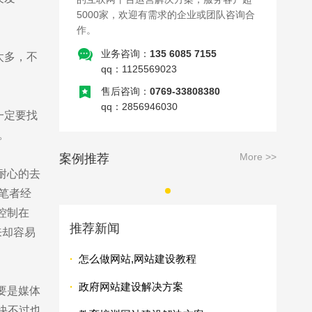
5000家，欢迎有需求的企业或团队咨询合
作。
业务咨询：
135 6085 7155
太多，不
qq：1125569023
售后咨询：
0769-33808380
qq：2856946030
一定要找
。
More >>
案例推荐
耐心的去
笔者经
控制在
推荐新闻
来却容易
·
怎么做网站,网站建设教程
·
政府网站建设解决方案
要是媒体
快不过也