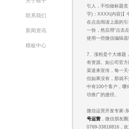
关于格子
引人，不怕做标题党
Waiting for 
字)：XXXX(内容)
联系我们
致力于为政企单位提
在点击阅读上面的引
新闻资讯
一份，然后用“点击
使用一些微信编辑器
模板中心
7、涨粉是个大难题
有资源。如公司官方
渠道来宣传，每一天
但如果没有，那就不
售
中有100个客户，哪
1562
功推广的捷径。
微信运营开发专家-
号运营
，微信朋友圈
0769-3381881