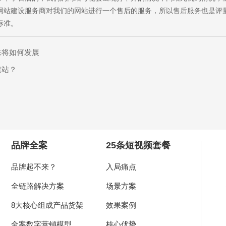
网站建设服务商对我们的网站进行一个售后的服务，所以售后服务也是评
标准。
来将如何发展
前咨询
售后咨询
5701757
0769-33808380
建站？
dy?
品牌全案
25条短视频套餐
求及联系方式，我们会第一时间送上问候的。
品牌起不来？
入局痛点
全链路解决方案
场景方案
8大核心组成产品货架
效果案例
全案数字营销模型
核心优势