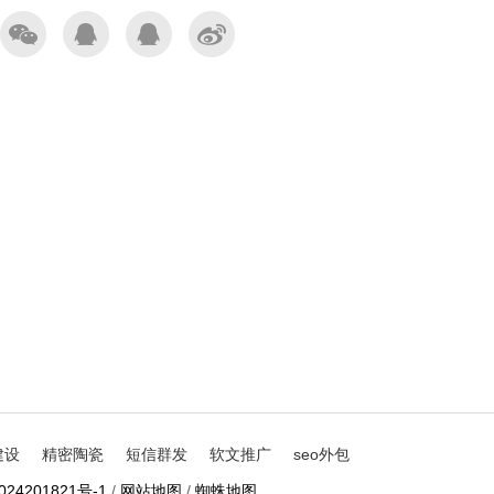
建设
精密陶瓷
短信群发
软文推广
seo外包
024201821号-1
/
网站地图
/
蜘蛛地图