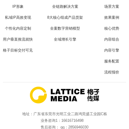
IP形象
全链路解决方案
场景方案
私域IP高效变现
8大核心组成产品货架
效果案例
个性化内容定制
全案数字营销模型
核心优势
用户垂直推流就快
全域增长引擎
内容组合
格子目标交付可见
内容引擎
服务配置
流程报价
地址：广东省东莞市光明工业二路鸿莞盛工业园C栋
业务咨询1：16616716498
售后咨询： qq：2856946030