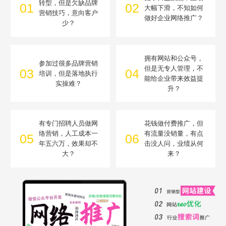
转型，但是欠缺品牌
01
02
大幅下滑，不知如何
营销技巧，意向客户
做好企业网络推广？
少？
拥有网站和公众号，
参加过很多品牌营销
但是无专人管理，不
03
04
培训，但是落地执行
能给企业带来效益提
实操难？
升？
有专门招聘人员做网
花钱做付费推广，但
络营销，人工成本一
有流量没销量，有点
05
06
年五六万，效果却不
击没人问，业绩从何
大？
来？