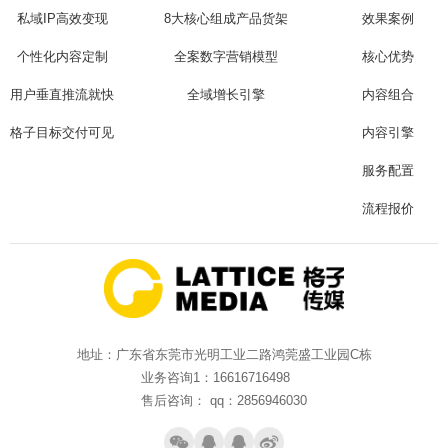
私域IP高效变现
8大核心组成产品货架
效果案例
个性化内容定制
全案数字营销模型
核心优势
用户垂直推流就快
全域增长引擎
内容组合
格子目标交付可见
内容引擎
服务配置
流程报价
地址：广东省东莞市光明工业二路鸿莞盛工业园C栋
业务咨询1：16616716498
售后咨询： qq：2856946030