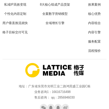
私域IP高效变现
8大核心组成产品货架
效果案例
个性化内容定制
全案数字营销模型
核心优势
用户垂直推流就快
全域增长引擎
内容组合
格子目标交付可见
内容引擎
服务配置
流程报价
地址：广东省东莞市光明工业二路鸿莞盛工业园C栋
业务咨询1：16616716498
售后咨询： qq：2856946030