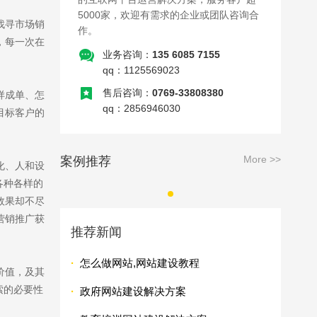
5000家，欢迎有需求的企业或团队咨询合
找寻市场销
作。
，每一次在
业务咨询：
135 6085 7155
qq：1125569023
售后咨询：
0769-33808380
样成单、怎
qq：2856946030
目标客户的
More >>
案例推荐
化、人和设
各种各样的
效果却不尽
营销推广获
推荐新闻
·
怎么做网站,网站建设教程
价值，及其
索的必要性
·
政府网站建设解决方案