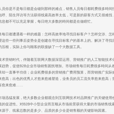
人员你是不是每日都是会碰到那样的难点，销售人员每日都耗费很多時间
电呼、陌生拜访等方法获得线索高效率太低，可是新的获客方式又很难找
信息都不可以充足掌握，每日绝大多数的時间都是在做瞎忙。
售每日都遭遇着一样的难题：怎样高效率地寻找目标客户？怎样交涉、怎
理这些一些列事后姿势全是创建在寻找目标客户的基本上的。解决了寻找
的压根，实际上你与顾客的联接缺了一个大数据工具。
技术营销时代，伴随着互联网大数据深层运用、营销推广的人工智能技术
展趋势，促使B2B企业市场销售困扰增加。市场销售每日耗费很多時间从
果却一直事半功倍；企业耗费很多的营销推广费用预算，而营销推广实际
来愈高；出色的优秀人才愈来愈难塑造，业务员的员工流失率愈来愈高；
客愈来愈难……
市场迅猛发展，绝大多数企业都观念到互联网技术对品牌推广的关键使用
值的促进性。对B2B中小型企业而言顺从市场前景获得大量的市场销售线
来源于、线索总数的是多少、品质的多少全是销售额的关键影响因素。