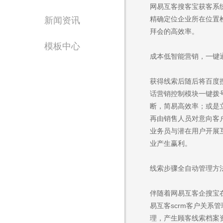
致力于为政企单位提
网易互客搜客宝获客系
精确定位企业所在位置
新闻资讯
拜会的高效率。
模板中心
成本低智能营销，一键
获得线索后随后将百度
话营销控制模块一键拨
断，简易高效率；或是
售
再由销售人员对意向客
1562
业务员与潜在用户开展
业产生赢利。
线索步骤全自动管理方
Are you rea
伴随着网易互客企搜宝
易互客scrm客户关
不怕就请留下您的需
理，产生顾客线索档案