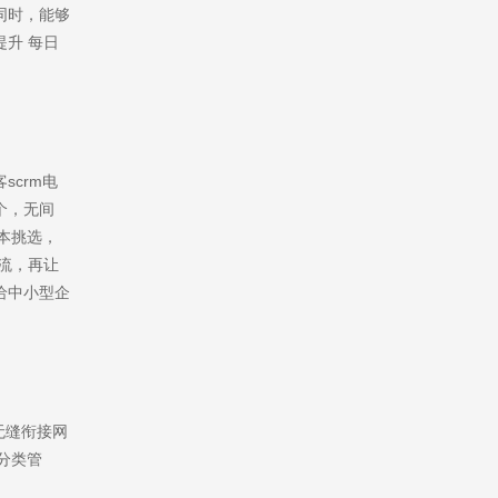
同时，能够
升 每日
crm电
个，无间
本挑选，
售前咨询
流，再让
2856946030
给中小型企
无缝衔接网
分类管