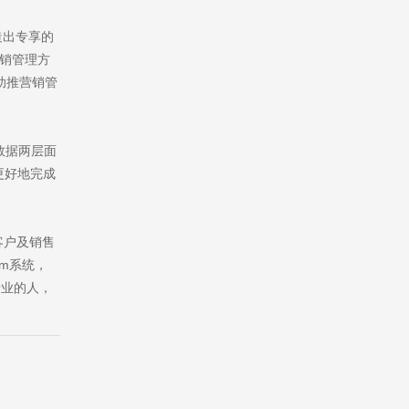
造出专享的
营销管理方
助推营销管
数据两层面
更好地完成
客户及销售
m系统，
专业的人，