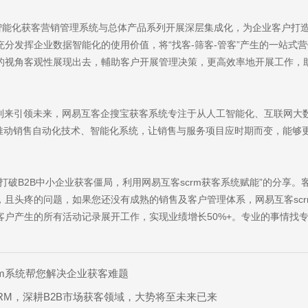
动型智能化获客营销管理系统与总体产品系列开展深层集成化，为企业客户打
分发挥企业数据智能化的使用价值，将“找客-筛客-管客”产生的一站式
的视角客观性展现出去，輔助客户开展管理决策，更高效率地开展工作，
。
将到来引领未来，网易互客企搜宝获客系统专注于从人工智能化、互联网大
业推动销售自动化技术、智能化系统，让销售与服务项目应时期而变，能够
打破B2B中小企业获客僵局，利用网易互客scrm获客系统赋能”的分享。
，且头疼的问题，如果您还没有成熟的销售及客户管理体系，网易互客scr
客户产生的所有活动记录展开工作，实现业绩增长50%+。专业的事情找
rm系统帮您解决企业获客难题
RM，深耕B2B市场获客领域，大势将至未来已来