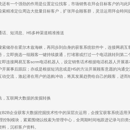
供数字化全面解决方案的服务商
统还有一个强劲的作用是位置定位找客，市场销售在拜会目标客户的与此
检索精准定位周边大批量目标客户，扩张拜会顾客群，灵活运用拜会時间提
通话、短消息、H5多种渠道精准推送
搜索储存在霍尔木兹海峡，再同歩到自身的获客系统软件中，连接网易互客s
号，立即挑选一组顾客一键持续拨通，打堵塞或打过一个电话跳转到第二
立即连接网易互客scrm电话机器人，设定销售话术根据电话机器人开展基
前咨询
售后咨询
户开展事后跟踪；亦或是根据短消息或是H5的方法开展顾客意愿的沟通交
5701757
0769-33808380
互动交流，激起潜在用户的选购冲动，将其发展趋势给自己的顾客，进而
法，互联网大数据的发掘转换
dy?
在B2B企业获客大数据挖掘技术性中的深层次运用，企搜宝获客系统适用
系管理控制模块，紧紧围绕以线索为管理中心，全周期时间地跟进记录与归类
求及联系方式，我们会第一时间送上问候的。
资料，沉积客户资料。