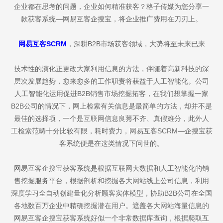
企业都在思考的问题，企业如何精准获客？格子传媒为您分享一
款获客系统—网易互客企搜宝，将企业推广费用在刀刃上。
网易互客SCRM
，深耕B2B市场获客领域，大势将至未来已来
技术性的演化正更改大家利用信息的方法，伴随着高新科技的深
层次发展趋势，愈来愈多的工作职责将获益于人工智能化。公司
人工智能化运用促进B2B销售市场挖掘拓客，在我们想掌握一家
B2B公司的情况下，网上检索有关信息是最简单的方法，却并不是
最佳的选择项，一个是互联网信息良莠不齐、真假难分，此外人
工检索范畴十分比较有限，耗时费力，网易互客SCRM—企搜宝获
客系统便是在这类情况下问世的。
网易互客企搜宝获客系统是根据互联网大数据和人工智能化的销
售挖掘服务平台，根据剖析和挖掘各大网站线上公司信息，利用
深度学习全自动创建量化分析顾客实体模型，协助B2B公司在全国
各地数百万企业中精确挖掘潜在用户。遮盖各大网站海量信息的
网易互客企搜宝获客系统好似一个非常数据库查询，根据爬取互