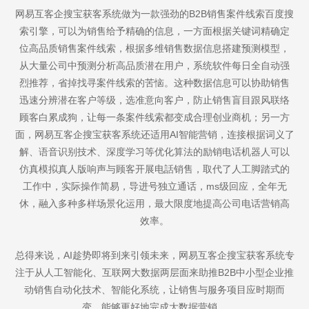
网易互客企搜宝获客系统做为一款强劲的B2B销售案件线索百度搜
索引擎，可以为销售给予精确的信息，一方面根据关键词精确定
位高品质销售案件线索，根据多维销售数据信息搭建预测模型，
从大量公司中预测分析高品质潜在用户，系统软件每日全自动强
烈推荐，省掉找寻案件线索的苦恼。这种数据信息可以协助销售
迅速分辨潜在客户等级，选准意向客户，防止销售盲目跟风联络
顾客白累成狗，让每一条案件线索都变成合理创业商机；另一方
面，网易互客企搜宝获客系统还适用AI智能营销，连接根据词义了
解、语音识别技术、深度学习等优化算法的励销电话机器人可以
仿真模拟真人版响声与顾客开展电話销售，取代了人工脚踏式的
工作中，实际操作简易，导进号独立通话，ms级回应，全年无
休，融入多种多样场景化运用，最大限度地提高公司电话营销高
效率。
总得来说，AI趁势即将到来引领未来，网易互客企搜宝获客系统专
注于从人工智能化、互联网大数据两层面来助推B2B中小型企业推
动销售自动化技术、智能化系统，让销售与服务项目应时期而
变，能够更好地完成大数据营销。