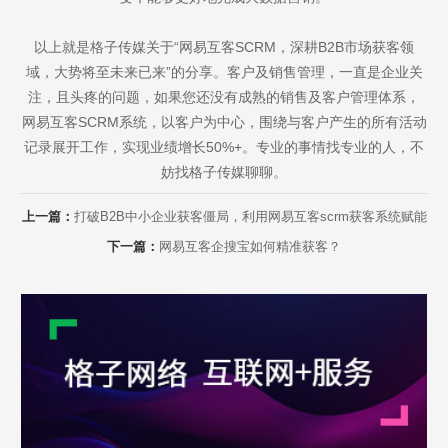
以上就是格子传媒关于“网易互客SCRM，深耕B2B市场获客领
域，大势将至未来已来”的分享。客户及销售管理，一直是企业关
注，且头疼的问题，如果您还没有成熟的销售及客户管理体系，
网易互客SCRM系统，以客户为中心，围绕与客户产生的所有活动
记录展开工作，实现业绩增长50%+。专业的事情找专业的人，不
妨找格子传媒聊聊。
上一篇：
打破B2B中小企业获客僵局，利用网易互客scrm获客系统赋能
下一篇：
网易互客企搜宝如何精准获客？
Are you ready?
不怕就请留下您的需求及联系方式，我们会第一时间送上问候的。