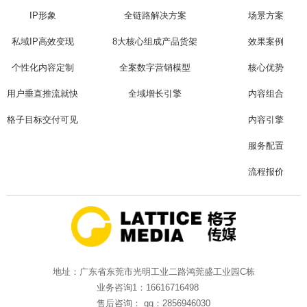
IP形象
全链路解决方案
场景方案
私域IP高效变现
8大核心组成产品货架
效果案例
个性化内容定制
全案数字营销模型
核心优势
用户垂直推流就快
全域增长引擎
内容组合
格子目标交付可见
内容引擎
服务配置
流程报价
地址：广东省东莞市光明工业二路鸿莞盛工业园C栋
业务咨询1：16616716498
售后咨询： qq：2856946030