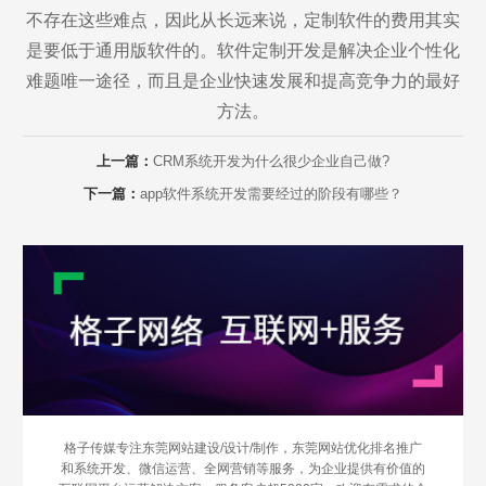
不存在这些难点，因此从长远来说，定制软件的费用其实
是要低于通用版软件的。软件定制开发是解决企业个性化
难题唯一途径，而且是企业快速发展和提高竞争力的最好
方法。
Are you ready?
上一篇：
CRM系统开发为什么很少企业自己做?
下一篇：
app软件系统开发需要经过的阶段有哪些？
不怕就请留下您的需求及联系方式，我们会第一时间送上问候的。
格子传媒专注东莞网站建设/设计/制作，东莞网站优化排名推广
和系统开发、微信运营、全网营销等服务，为企业提供有价值的