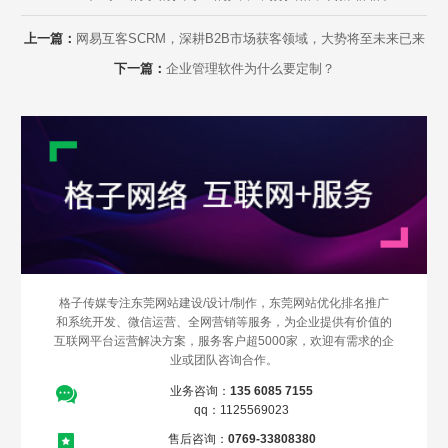
上一篇：
网易互客SCRM，深耕B2B市场获客领域，大势将至未来已来
下一篇：
企业管理软件为什么要定制？
格子传媒专注东莞网站建设/设计/制作，东莞网站优化排名推广
Are you ready?
和系统开发、微信运营、全网营销等服务，为企业提供有价值的
互联网平台运营解决方案，服务客户超5000家，欢迎有需求的企
不怕就请留下您的需求及联系方式，我们会第一时间送上问候的。
业或团队咨询合作。
业务咨询：
135 6085 7155
qq：1125569023
售后咨询：
0769-33808380