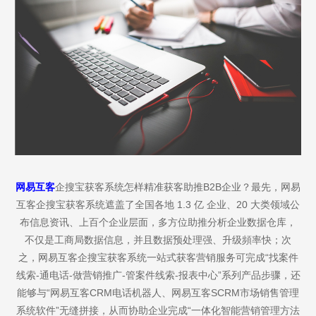
网易互客
企搜宝获客系统怎样精准获客助推B2B企业？最先，网易
互客企搜宝获客系统遮盖了全国各地 1.3 亿 企业、20 大类领域公
布信息资讯、上百个企业层面，多方位助推分析企业数据仓库，
不仅是工商局数据信息，并且数据预处理强、升级頻率快；次
之，网易互客企搜宝获客系统一站式获客营销服务可完成“找案件
线索-通电话-做营销推广-管案件线索-报表中心”系列产品步骤，还
能够与“网易互客CRM电话机器人、网易互客SCRM市场销售管理
系统软件”无缝拼接，从而协助企业完成“一体化智能营销管理方法