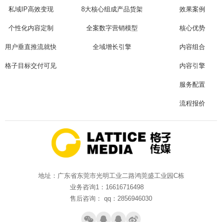
私域IP高效变现
8大核心组成产品货架
效果案例
个性化内容定制
全案数字营销模型
核心优势
用户垂直推流就快
全域增长引擎
内容组合
格子目标交付可见
内容引擎
服务配置
流程报价
地址：广东省东莞市光明工业二路鸿莞盛工业园C栋
业务咨询1：16616716498
售后咨询： qq：2856946030