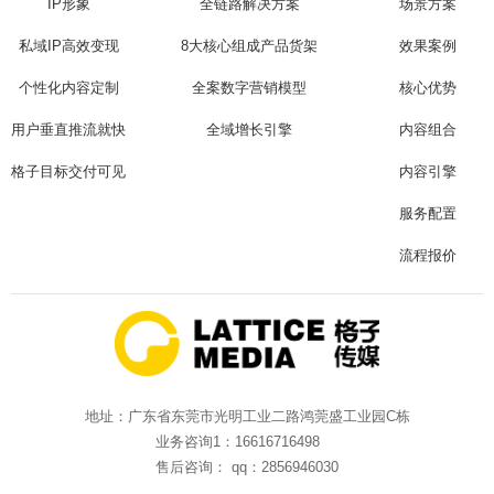
IP形象
全链路解决方案
场景方案
私域IP高效变现
8大核心组成产品货架
效果案例
个性化内容定制
全案数字营销模型
核心优势
用户垂直推流就快
全域增长引擎
内容组合
格子目标交付可见
内容引擎
服务配置
流程报价
地址：广东省东莞市光明工业二路鸿莞盛工业园C栋
业务咨询1：16616716498
售后咨询： qq：2856946030